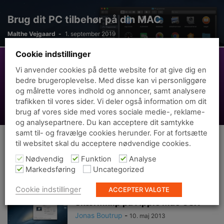
Brug dit PC tilbehør på din MAC
Malthe Vejgaard
-
1. september 2019
Cookie indstillinger
Vi anvender cookies på dette website for at give dig en
bedre brugeroplevelse. Med disse kan vi personliggøre
og målrette vores indhold og annoncer, samt analysere
Microsoft OneNote
trafikken til vores sider. Vi deler også information om dit
brug af vores side med vores sociale medie-, reklame-
Jonas Boutrup
-
10. maj 2014
og analysepartnere. Du kan acceptere dit samtykke
samt til- og fravælge cookies herunder. For at fortsætte
til websitet skal du acceptere nødvendige cookies.
Skærmopløsning på MacBook Pro
Retina
Nødvendig
Funktion
Analyse
Jonas Boutrup
-
27. marts 2014
Markedsføring
Uncategorized
Cookie indstillinger
ACCEPTER VALGTE
Skærmklip på Apple Mac OSX
Jonas Boutrup
-
10. maj 2013