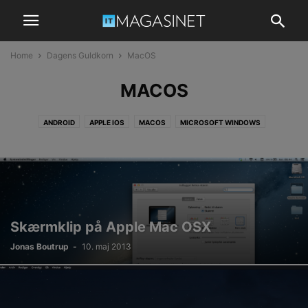
Home
Dagens Guldkorn
MacOS
MACOS
ANDROID
APPLE IOS
MACOS
MICROSOFT WINDOWS
Skærmklip på Apple Mac OSX
Jonas Boutrup
-
10. maj 2013