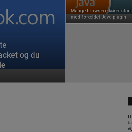
Mange browsere kører stad
med forældet Java plugin
te
acket og du
de
IT
tr
di