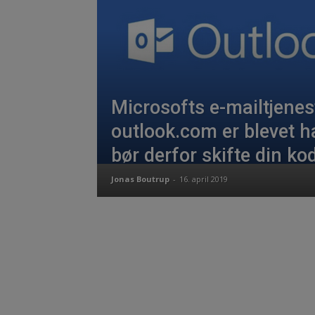
Microsofts e-mailtjenes
outlook.com er blevet h
bør derfor skifte din ko
Jonas Boutrup
-
16. april 2019