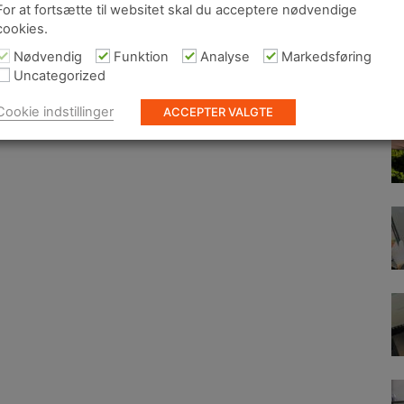
For at fortsætte til websitet skal du acceptere nødvendige
In
cookies.
te
be
Nødvendig
Funktion
Analyse
Markedsføring
gø
Uncategorized
Wi
Cookie indstillinger
ACCEPTER VALGTE