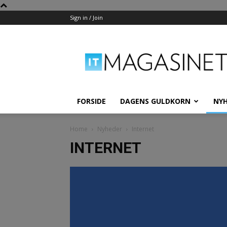
Sign in / Join
IT-
Magasinet
FORSIDE
DAGENS GULDKORN
NY
Home
Nyheder
Internet
INTERNET