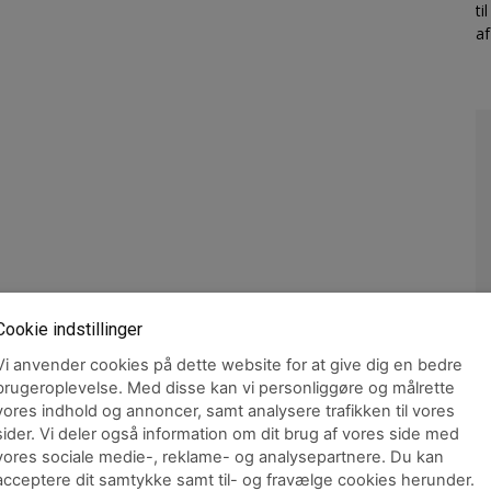
ti
a
Cookie indstillinger
Vi anvender cookies på dette website for at give dig en bedre
brugeroplevelse. Med disse kan vi personliggøre og målrette
M
vores indhold og annoncer, samt analysere trafikken til vores
o
sider. Vi deler også information om dit brug af vores side med
n
vores sociale medie-, reklame- og analysepartnere. Du kan
acceptere dit samtykke samt til- og fravælge cookies herunder.
Jo