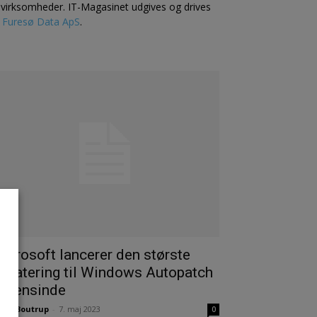
l virksomheder. IT-Magasinet udgives og drives
f
Furesø Data ApS
.
icrosoft lancerer den største
pdatering til Windows Autopatch
ogensinde
nas Boutrup
-
7. maj 2023
0