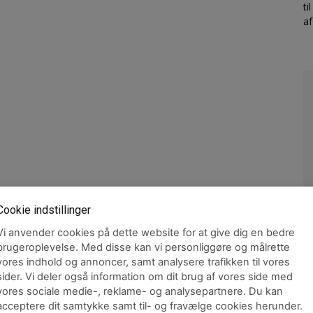
ti
a
Cookie indstillinger
Vi anvender cookies på dette website for at give dig en bedre
brugeroplevelse. Med disse kan vi personliggøre og målrette
M
vores indhold og annoncer, samt analysere trafikken til vores
o
sider. Vi deler også information om dit brug af vores side med
n
vores sociale medie-, reklame- og analysepartnere. Du kan
acceptere dit samtykke samt til- og fravælge cookies herunder.
Jo