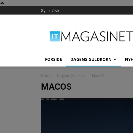
Sign in / Join
IT-
Magasinet
FORSIDE
DAGENS GULDKORN
NY
Home
Dagens Guldkorn
MacOS
MACOS