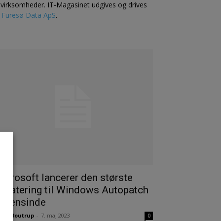
l virksomheder. IT-Magasinet udgives og drives
f
Furesø Data ApS
.
icrosoft lancerer den største
pdatering til Windows Autopatch
ogensinde
nas Boutrup
-
7. maj 2023
0