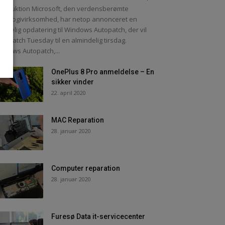
troduktion Microsoft, den verdensberømte
knologivirksomhed, har netop annonceret en
tydelig opdatering til Windows Autopatch, der vil
re Patch Tuesday til en almindelig tirsdag.
ndows Autopatch,...
OnePlus 8 Pro anmeldelse – En
sikker vinder
22. april 2020
MAC Reparation
28. januar 2020
Computer reparation
28. januar 2020
Furesø Data it-servicecenter