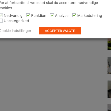
For at fortsætte til websitet skal du acceptere nødvendige
In
cookies.
te
be
Nødvendig
Funktion
Analyse
Markedsføring
gø
Uncategorized
Wi
Cookie indstillinger
ACCEPTER VALGTE