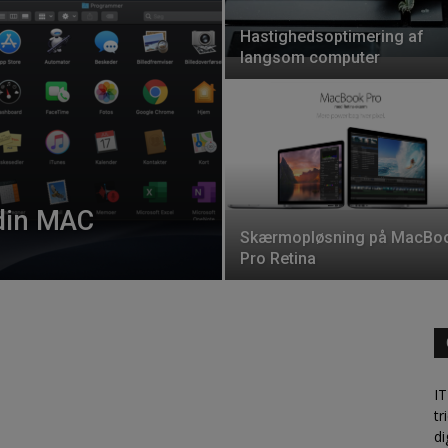
Hastighedsoptimering af
langsom computer
 din MAC
Skærmopløsning på MacBo
Pro Retina
IT
tr
di